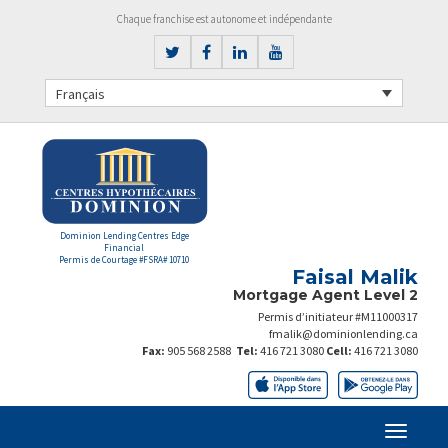
Chaque franchise est autonome et indépendante
Français
Dominion Lending Centres Edge
Financial
Permis de Courtage #FSRA# 10710
Faisal Malik
Mortgage Agent Level 2
Permis d’initiateur #M11000317
fmalik@dominionlending.ca
Fax:
905 568 2588
Tel:
416 721 3080
Cell:
416 721 3080