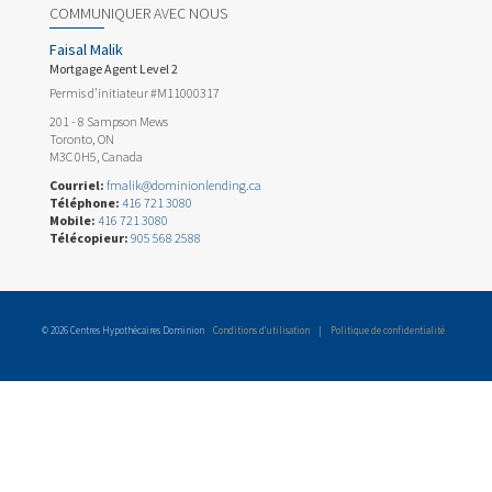
COMMUNIQUER AVEC NOUS
Faisal Malik
Mortgage Agent Level 2
Permis d’initiateur #M11000317
201 - 8 Sampson Mews
Toronto, ON
M3C 0H5, Canada
Courriel:
fmalik@dominionlending.ca
Téléphone:
416 721 3080
Mobile:
416 721 3080
Télécopieur:
905 568 2588
© 2026 Centres Hypothécaires Dominion
Conditions d’utilisation
|
Politique de confidentialité