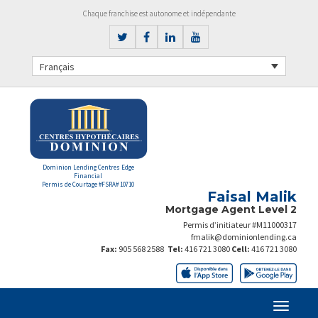
Chaque franchise est autonome et indépendante
Français
Dominion Lending Centres Edge
Financial
Permis de Courtage #FSRA# 10710
Faisal Malik
Mortgage Agent Level 2
Permis d’initiateur #M11000317
fmalik@dominionlending.ca
Fax:
905 568 2588
Tel:
416 721 3080
Cell:
416 721 3080