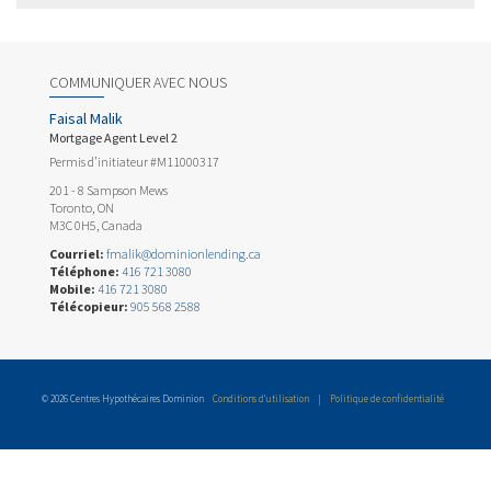
COMMUNIQUER AVEC NOUS
Faisal Malik
Mortgage Agent Level 2
Permis d’initiateur #M11000317
201 - 8 Sampson Mews
Toronto, ON
M3C 0H5, Canada
Courriel:
fmalik@dominionlending.ca
Téléphone:
416 721 3080
Mobile:
416 721 3080
Télécopieur:
905 568 2588
© 2026 Centres Hypothécaires Dominion
Conditions d’utilisation
|
Politique de confidentialité